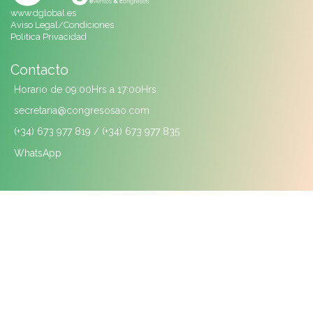
www.dglobal.es
Aviso Legal/Condiciones
Politica Privacidad
Contacto
Horario de 09:00Hrs a 17:00Hrs
secretaria@congresosao.com
(+34) 673 977 819 / (+34) 673 977 835
WhatsApp